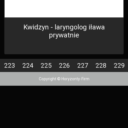
Kwidzyn - laryngolog iława
prywatnie
223
224
225
226
227
228
229
Copyright © Horyzonty-Firm