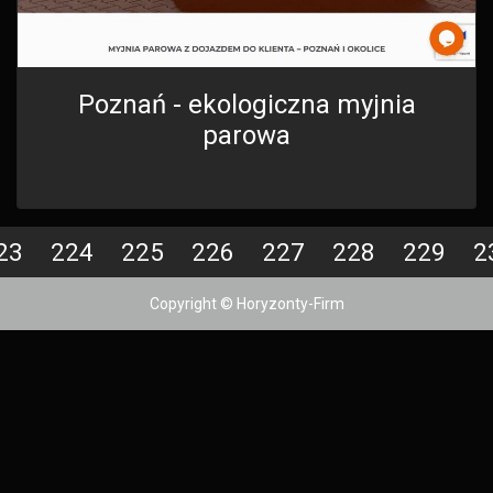
Poznań - ekologiczna myjnia
parowa
23
224
225
226
227
228
229
2
Copyright © Horyzonty-Firm