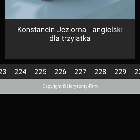
Konstancin Jeziorna - angielski
dla trzylatka
23
224
225
226
227
228
229
2
Copyright © Horyzonty-Firm