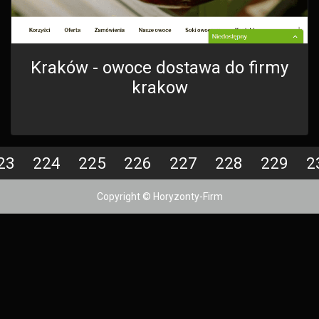
Kraków - owoce dostawa do firmy
krakow
23
224
225
226
227
228
229
2
Copyright © Horyzonty-Firm