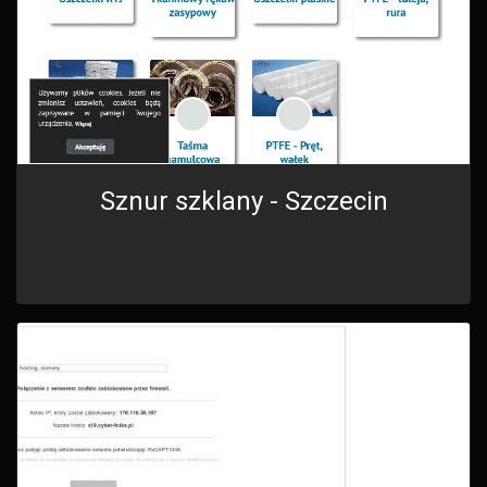
Sznur szklany - Szczecin