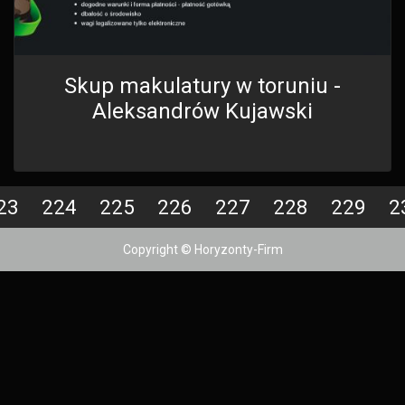
Skup makulatury w toruniu -
Aleksandrów Kujawski
23
224
225
226
227
228
229
2
Copyright © Horyzonty-Firm