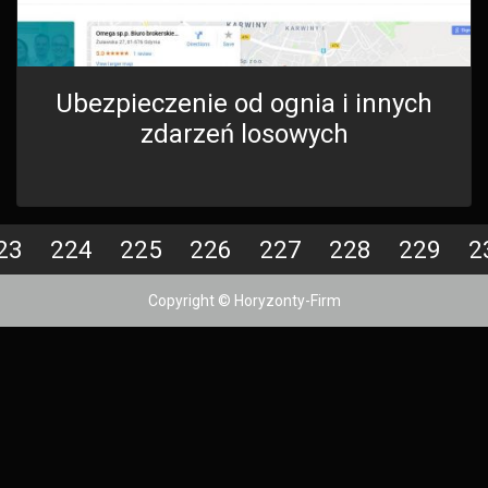
Ubezpieczenie od ognia i innych
zdarzeń losowych
23
224
225
226
227
228
229
2
Copyright © Horyzonty-Firm