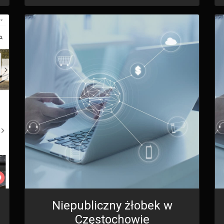
Niepubliczny żłobek w
Częstochowie