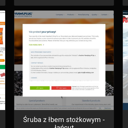
Śruba z łbem stożkowym -
łańcut