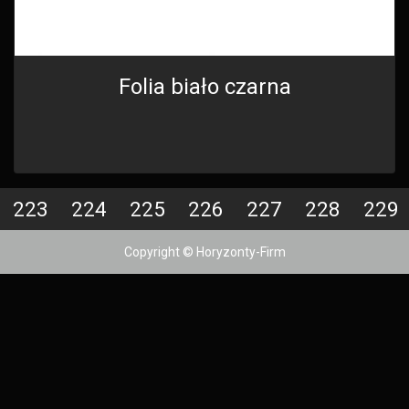
Folia biało czarna
223
224
225
226
227
228
229
Copyright © Horyzonty-Firm