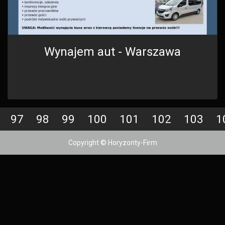
Wynajem aut - Warszawa
97
98
99
100
101
102
103
1
Copyright © Horyzonty-Firm