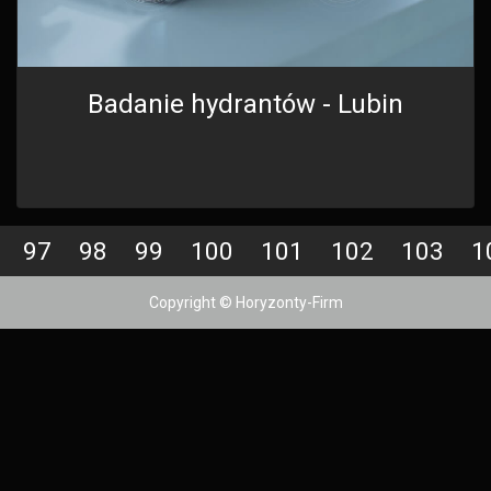
Badanie hydrantów - Lubin
97
98
99
100
101
102
103
1
Copyright © Horyzonty-Firm