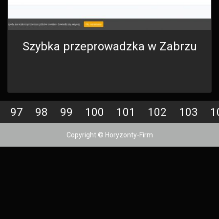
Szybka przeprowadzka w Zabrzu
97
98
99
100
101
102
103
1
Copyright © Horyzonty-Firm