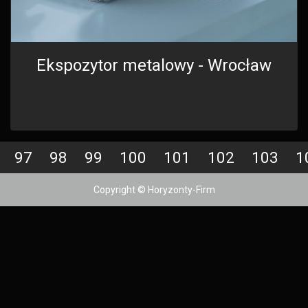
Ekspozytor metalowy - Wrocław
97
98
99
100
101
102
103
1
Copyright © Horyzonty-Firm