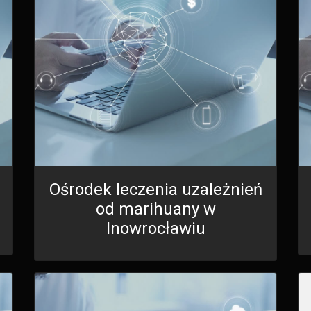
Ośrodek leczenia uzależnień
od marihuany w
Inowrocławiu