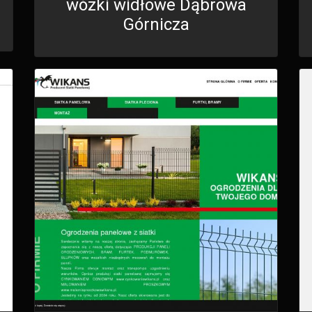
wózki widłowe Dąbrowa
Górnicza