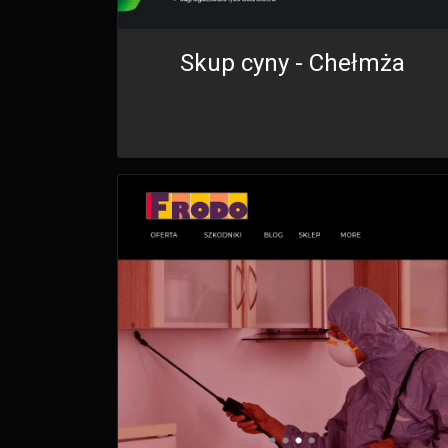
Skup cyny - Chełmża