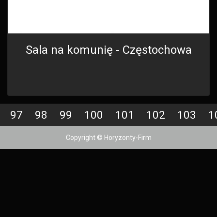
Sala na komunię - Częstochowa
97
98
99
100
101
102
103
1
Copyright © Horyzonty-Firm