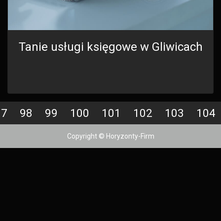
Tanie usługi księgowe w Gliwicach
97
98
99
100
101
102
103
104
Copyright © Horyzonty-Firm