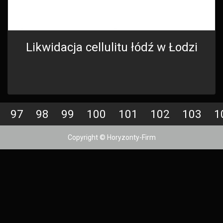
Likwidacja cellulitu łódź w Łodzi
97
98
99
100
101
102
103
1
Copyright © Horyzonty-Firm