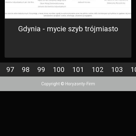
Gdynia - mycie szyb trójmiasto
97
98
99
100
101
102
103
1
Copyright © Horyzonty-Firm