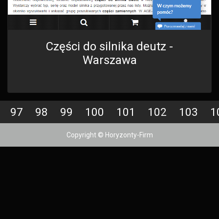
Części do silnika deutz -
Warszawa
97
98
99
100
101
102
103
1
Copyright © Horyzonty-Firm