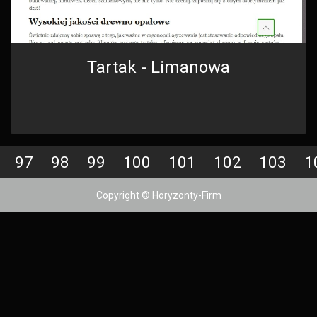
Tartak - Limanowa
97
98
99
100
101
102
103
1
Copyright © Horyzonty-Firm