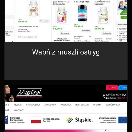
Wapń z muszli ostryg