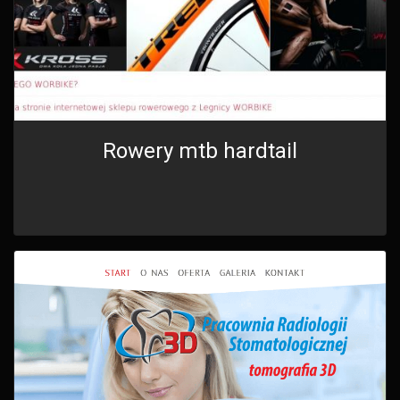
Rowery mtb hardtail