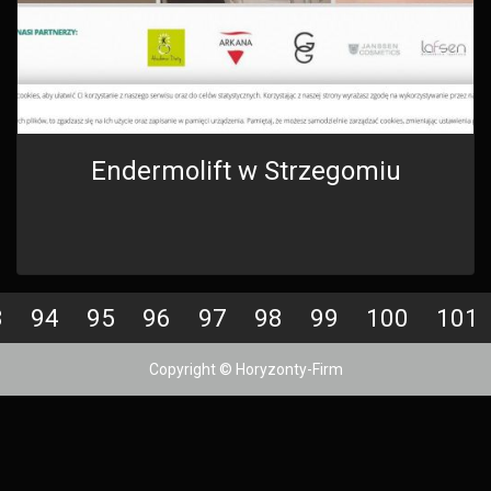
Endermolift w Strzegomiu
3
94
95
96
97
98
99
100
101
Copyright © Horyzonty-Firm