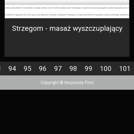
Strzegom - masaż wyszczuplający
3
94
95
96
97
98
99
100
101
Copyright © Horyzonty-Firm