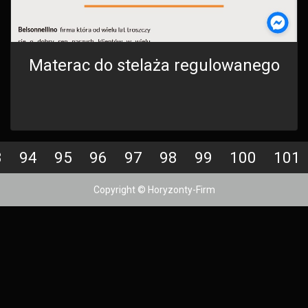
Materac do stelaża regulowanego
3
94
95
96
97
98
99
100
101
Copyright © Horyzonty-Firm