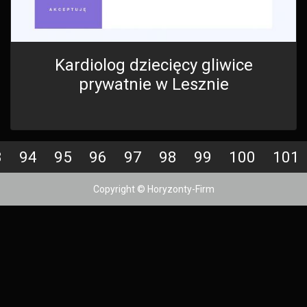
Kardiolog dziecięcy gliwice
prywatnie w Lesznie
3
94
95
96
97
98
99
100
101
Copyright © Horyzonty-Firm