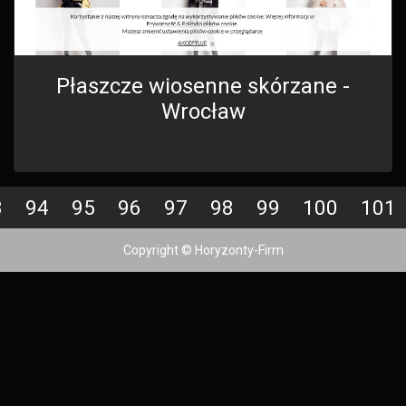
Płaszcze wiosenne skórzane -
Wrocław
3
94
95
96
97
98
99
100
101
Copyright © Horyzonty-Firm