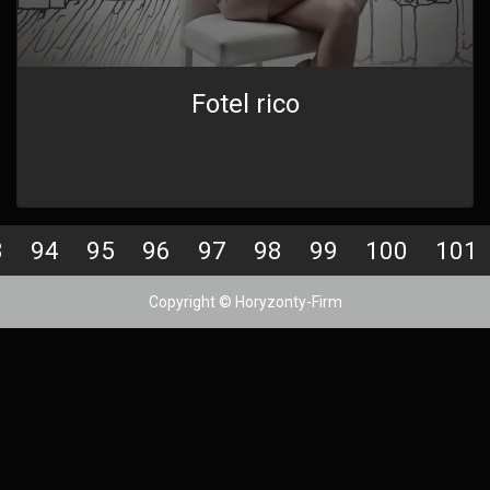
Fotel rico
3
94
95
96
97
98
99
100
101
Copyright © Horyzonty-Firm