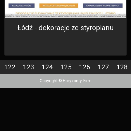
Łódź - dekoracje ze styropianu
122
123
124
125
126
127
128
Copyright © Horyzonty-Firm