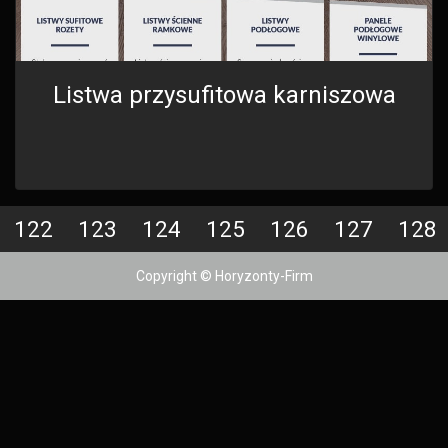
Listwa przysufitowa karniszowa
122
123
124
125
126
127
128
Copyright © Horyzonty-Firm