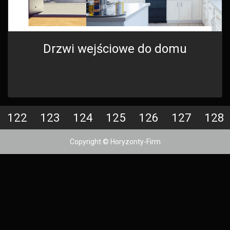
Drzwi wejściowe do domu
122
123
124
125
126
127
128
Copyright © Horyzonty-Firm