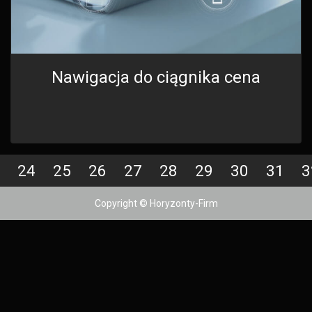
Nawigacja do ciągnika cena
24
25
26
27
28
29
30
31
3
Copyright © Horyzonty-Firm