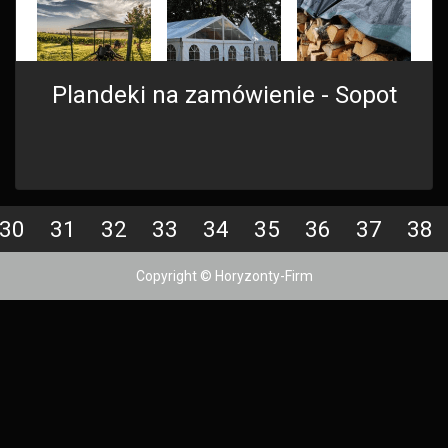
Plandeki na zamówienie - Sopot
30
31
32
33
34
35
36
37
38
Copyright © Horyzonty-Firm