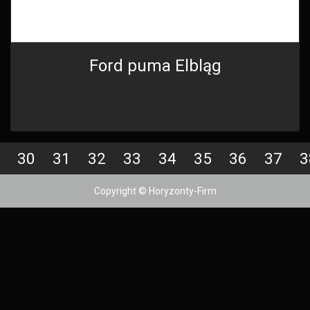
Ford puma Elbląg
30
31
32
33
34
35
36
37
3
Copyright © Horyzonty-Firm