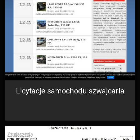
Licytacje samochodu szwajcaria