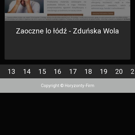
Zaoczne lo łódź - Zduńska Wola
13
14
15
16
17
18
19
20
2
Copyright © Horyzonty-Firm