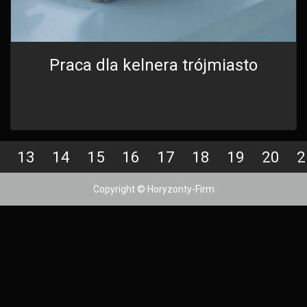
Praca dla kelnera trójmiasto
13
14
15
16
17
18
19
20
2
Copyright © Horyzonty-Firm